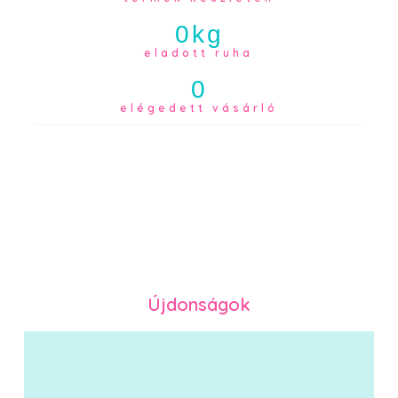
0
kg
eladott ruha
0
elégedett vásárló
Újdonságok