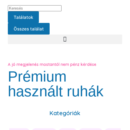
Találatok
Összes találat
A jó megjelenés mostantól nem pénz kérdése
Prémium
használt ruhák
Kategóriák