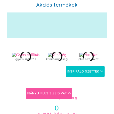
Akciós termékek
gyors szállítás
kiváló minőség
plus size divat
s
INSPIRÁLÓ SZETTEK >>
0
IRÁNY A PLUS SIZE DIVAT >>
aktív csoporttag
0
termék készleten