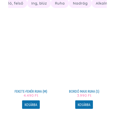
Póló, felső
Ing, blúz
Ruha
Nadrág
Alkalmi r
FEKETE-FEHÉR RUHA (M)
BORDÓ MAXI RUHA (S)
4.490
Ft
3.990
Ft
KOSÁRBA
KOSÁRBA