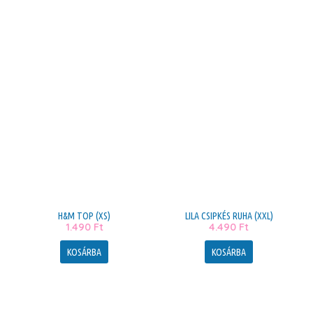
H&M TOP (XS)
LILA CSIPKÉS RUHA (XXL)
1.490
Ft
4.490
Ft
KOSÁRBA
KOSÁRBA