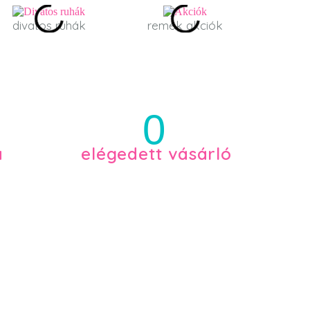
divatos ruhák
remek akciók
0
a
elégedett vásárló