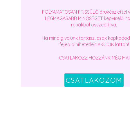
FOLYAMATOSAN FRISSÜLŐ árukészlettel vá
LEGMAGASABB MINŐSÉGET képviselő ha
ruhákból összeállítva.
Ha mindig velünk tartasz, csak kapkodo
fejed a hihetetlen AKCIÓK láttán!
CSATLAKOZZ HOZZÁNK MÉG MA!
CSATLAKOZOM