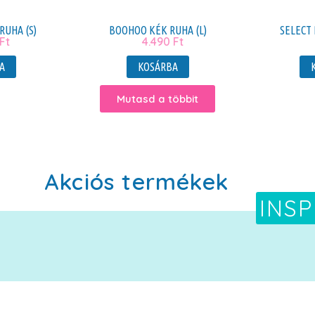
RUHA (S)
BOOHOO KÉK RUHA (L)
SELECT 
Ft
4.490
Ft
A
KOSÁRBA
Mutasd a többit
Akciós termékek
INSP