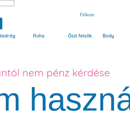
Fiókom
Nadrág
Ruha
Őszi felsők
Body
antól nem pénz kérdése
m haszná