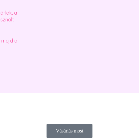
rlak, a
sznált
d majd a
Vásárlás most