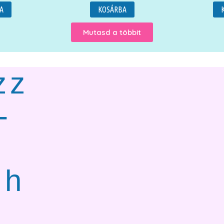
A
KOSÁRBA
Mutasd a többit
zz
-
gh