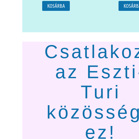
KOSÁRBA
KOSÁRB
Csatlako
az Eszti
Turi
közössé
ez!