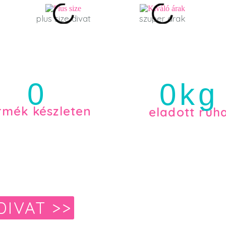
plus size divat
szuper árak
0
0
kg
rmék készleten
eladott ruh
DIVAT >>