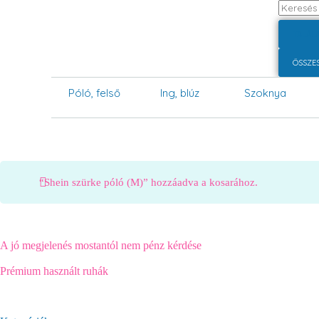
TALÁL
ÖSSZE
Póló, felső
Ing, blúz
Szoknya
“Shein szürke póló (M)” hozzáadva a kosarához.
A jó megjelenés mostantól nem pénz kérdése
Prémium használt ruhák