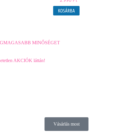
2.990
Ft
KOSÁRBA
 a LEGMAGASABB MINŐSÉGET
ihetetlen AKCIÓK láttán!
Vásárlás most