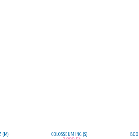
Z (M)
COLOSSEUM ING (S)
BOOH