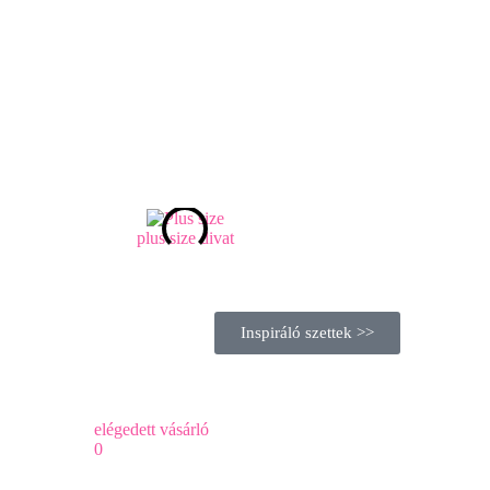
plus size divat
Inspiráló szettek >>
elégedett vásárló
0