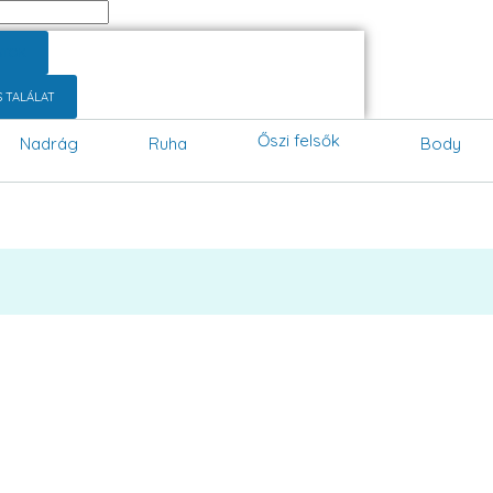
ATOK
S TALÁLAT
Őszi felsők
Nadrág
Ruha
Body