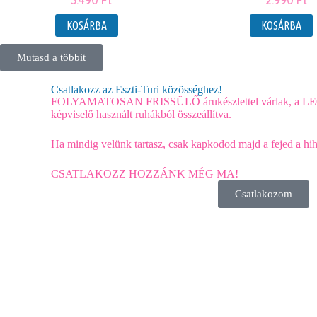
3.490
Ft
2.990
Ft
KOSÁRBA
KOSÁRBA
Mutasd a többit
Csatlakozz az Eszti-Turi közösséghez!
FOLYAMATOSAN FRISSÜLŐ árukészlettel várlak,
képviselő használt ruhákból összeállítva.
Ha mindig velünk tartasz, csak kapkodod majd a fejed a h
CSATLAKOZZ HOZZÁNK MÉG MA!
Csatlakozom