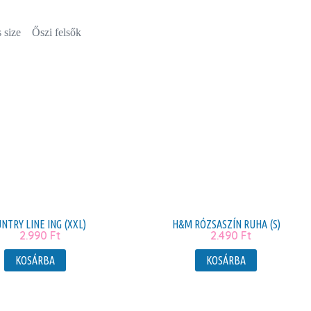
 size
Őszi felsők
NTRY LINE ING (XXL)
H&M RÓZSASZÍN RUHA (S)
2.990
Ft
2.490
Ft
KOSÁRBA
KOSÁRBA