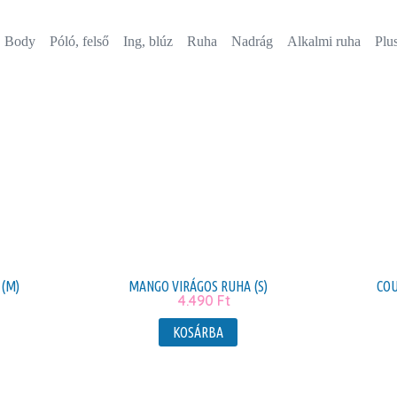
Body
Póló, felső
Ing, blúz
Ruha
Nadrág
Alkalmi ruha
Plus
 (M)
MANGO VIRÁGOS RUHA (S)
COU
4.490
Ft
KOSÁRBA