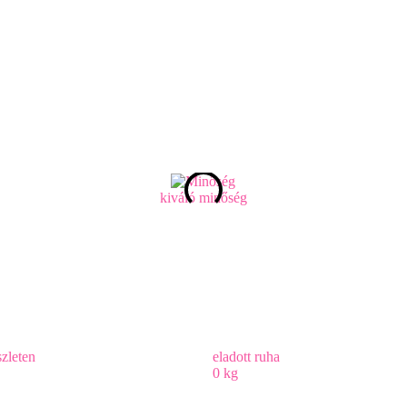
kiváló minőség
zleten
eladott ruha
0
kg