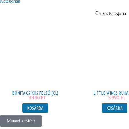
Kategóriák
Összes kategória
BONITA CSÍKOS FELSŐ (XL)
LITTLE WINGS RUHA
3.490
Ft
5.990
Ft
KOSÁRBA
KOSÁRBA
Mutasd a többit