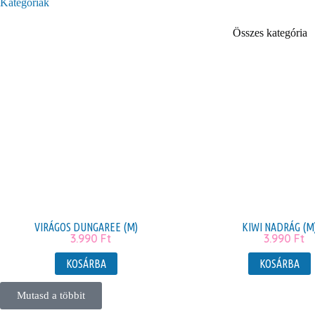
Kategóriák
Összes kategória
VIRÁGOS DUNGAREE (M)
KIWI NADRÁG (M
3.990
Ft
3.990
Ft
KOSÁRBA
KOSÁRBA
Mutasd a többit