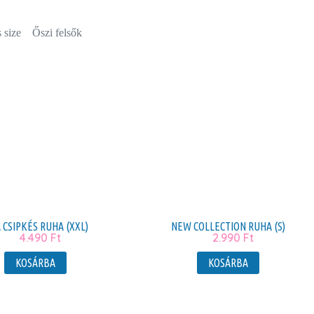
 size
Őszi felsők
A CSIPKÉS RUHA (XXL)
NEW COLLECTION RUHA (S)
4.490
Ft
2.990
Ft
KOSÁRBA
KOSÁRBA