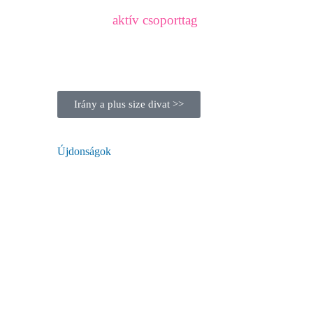
aktív csoporttag
Irány a plus size divat >>
Újdonságok