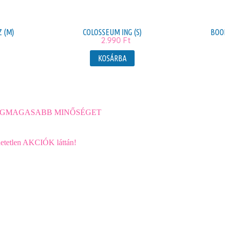
Z (M)
COLOSSEUM ING (S)
BOOH
2.990
Ft
KOSÁRBA
 a LEGMAGASABB MINŐSÉGET
ihetetlen AKCIÓK láttán!