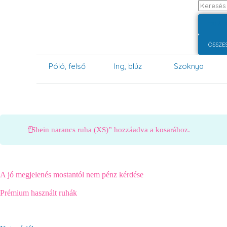
TALÁL
ÖSSZE
Póló, felső
Ing, blúz
Szoknya
“Shein narancs ruha (XS)” hozzáadva a kosarához.
A jó megjelenés mostantól nem pénz kérdése
Prémium használt ruhák