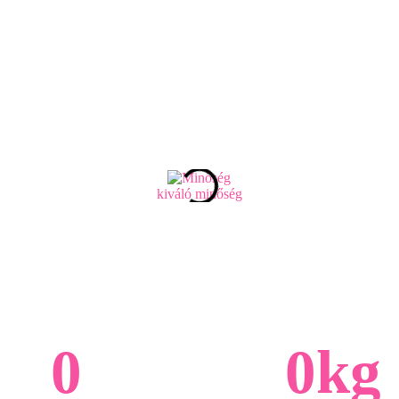
kiváló minőség
0
0
kg