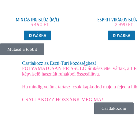
MINTÁS ING BLÚZ (M/L)
ESPRIT VIRÁGOS BLÚ
3.490
Ft
2.990
Ft
KOSÁRBA
KOSÁRBA
Mutasd a többit
Csatlakozz az Eszti-Turi közösséghez!
FOLYAMATOSAN FRISSÜLŐ árukészlettel várlak,
képviselő használt ruhákból összeállítva.
Ha mindig velünk tartasz, csak kapkodod majd a fejed a h
CSATLAKOZZ HOZZÁNK MÉG MA!
Csatlakozom