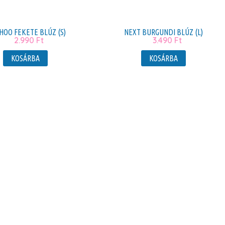
OO FEKETE BLÚZ (S)
NEXT BURGUNDI BLÚZ (L)
2.990
Ft
3.490
Ft
KOSÁRBA
KOSÁRBA