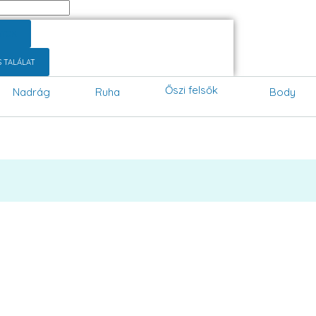
ATOK
S TALÁLAT
Őszi felsők
Nadrág
Ruha
Body