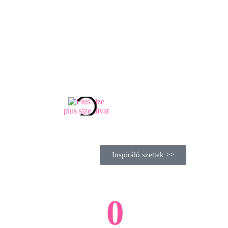
plus size divat
Inspiráló szettek >>
0