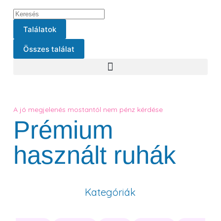
Találatok
Összes találat
A jó megjelenés mostantól nem pénz kérdése
Prémium
használt ruhák
Kategóriák