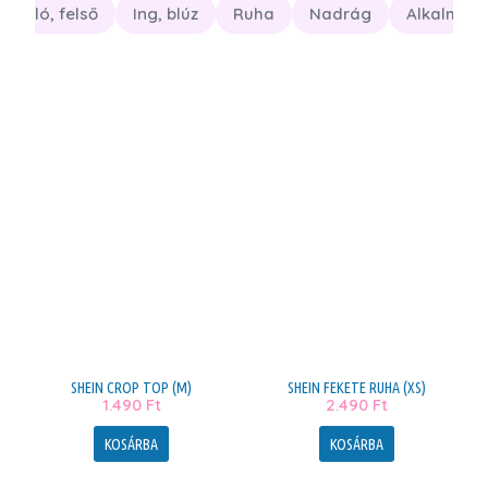
Póló, felső
Ing, blúz
Ruha
Nadrág
Alkalmi r
SHEIN CROP TOP (M)
SHEIN FEKETE RUHA (XS)
1.490
Ft
2.490
Ft
KOSÁRBA
KOSÁRBA