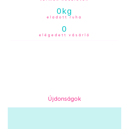
0
kg
eladott ruha
0
elégedett vásárló
Újdonságok