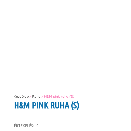
Kezdőlap
/
Ruha
/ H&M pink ruha (S)
H&M PINK RUHA (S)
ÉRTÉKELÉS: 0