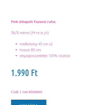
Pink átlapolt fazonú ruha.
36/S méret (M-re is jó)
mellbőség: 45 cm x2
hossz: 85 cm
anyagösszetétel: 100% viszkóz
1.990
Ft
Csak 1 van készleten