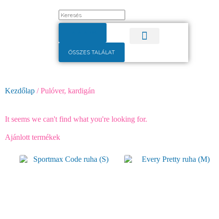
TALÁLATOK
ÖSSZES TALÁLAT
Pulóver, kardigán
Alkalmi ruha
Kezdőlap
/ Pulóver, kardigán
Pulóverek, kardigánok
It seems we can't find what you're looking for.
Ajánlott termékek