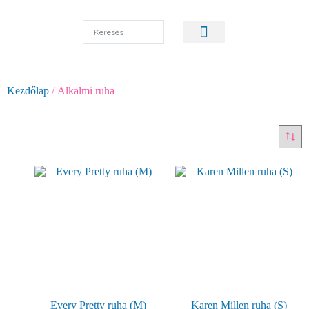
Pulóver, kardigán
Alkalmi ruha
Kezdőlap
/ Alkalmi ruha
Alkalmi ruhák
Every Pretty ruha (M)
Karen Millen ruha (S)