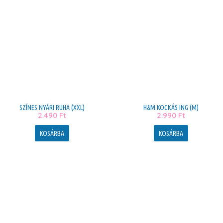
SZÍNES NYÁRI RUHA (XXL)
H&M KOCKÁS ING (M)
2.490
Ft
2.990
Ft
KOSÁRBA
KOSÁRBA