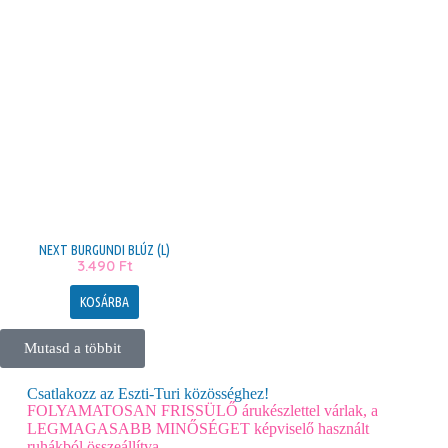
NEXT BURGUNDI BLÚZ (L)
3.490
Ft
KOSÁRBA
Mutasd a többit
Csatlakozz az Eszti-Turi közösséghez!
FOLYAMATOSAN FRISSÜLŐ árukészlettel várlak, a
LEGMAGASABB MINŐSÉGET képviselő használt
ruhákból összeállítva.