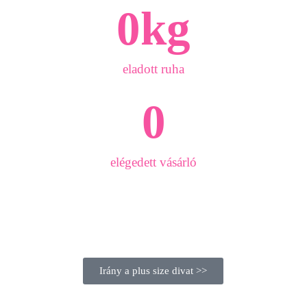
0
kg
eladott ruha
0
elégedett vásárló
Irány a plus size divat >>