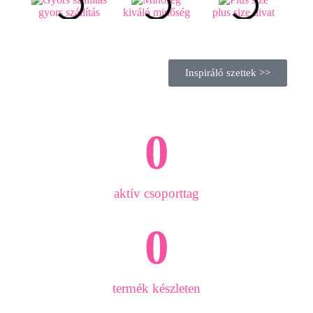
gyors szállítás
kiváló minőség
plus size divat
s
Inspiráló szettek >>
0
aktív csoporttag
0
termék készleten