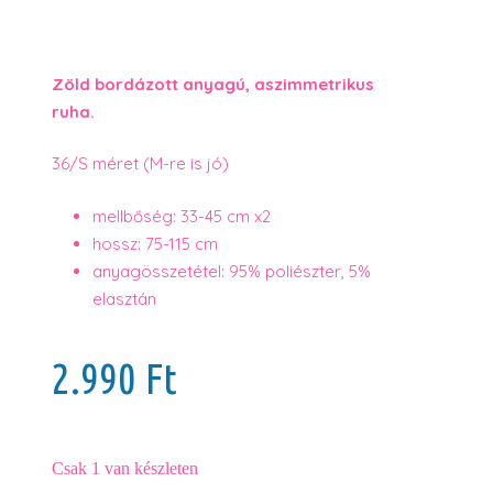
Zöld bordázott anyagú, aszimmetrikus
ruha.
36/S méret (M-re is jó)
mellbőség: 33-45 cm x2
hossz: 75-115 cm
anyagösszetétel: 95% poliészter, 5%
elasztán
2.990
Ft
Csak 1 van készleten