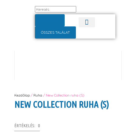
TALÁLATOK
ÖSSZES TALÁLAT
Pulóver, kardigán
Alkalmi ruha
Kezdőlap
/
Ruha
/ New Collection ruha (S)
NEW COLLECTION RUHA (S)
ÉRTÉKELÉS: 0