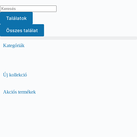
Találatok
Összes találat
Kategóriák
Póló, felső
Táskák minden alkalomra
Új kollekció
Örök klasszikusok
Vásárolok
Akciós termékek