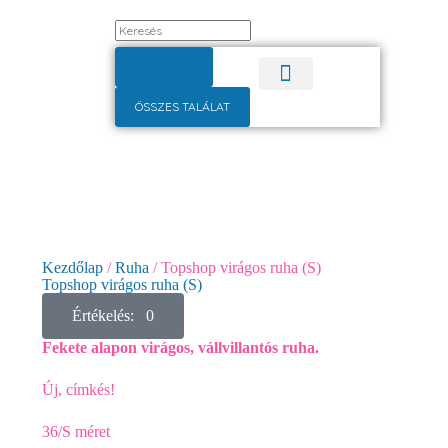
TALÁLATOK
ÖSSZES TALÁLAT
Pulóver, kardigán
Alkalmi ruha
Kezdőlap
/
Ruha
/ Topshop virágos ruha (S)
Topshop virágos ruha (S)
Értékelés: 0
Fekete alapon virágos, vállvillantós ruha.
Új, címkés!
36/S méret