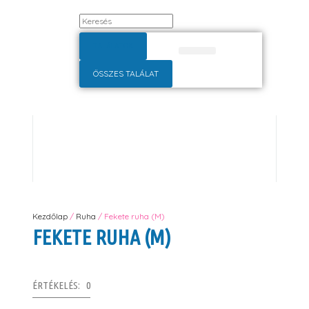
TALÁLATOK
Pulóver, kardigán
Alkalmi ruha
ÖSSZES TALÁLAT
Kezdőlap
/
Ruha
/ Fekete ruha (M)
FEKETE RUHA (M)
ÉRTÉKELÉS: 0